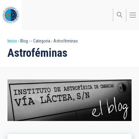
Pasar
al
contenido
principal
Sobrescribir
Inicio
Blog
Categoria
Astroféminas
Astroféminas
enlaces
de
ayuda
a
la
navegación