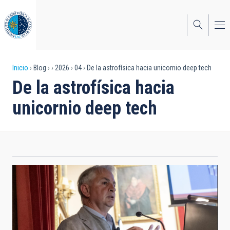
Pasar
al
contenido
principal
Sobrescribir
Inicio
Blog
2026
04
De la astrofísica hacia unicornio deep tech
De la astrofísica hacia
enlaces
unicornio deep tech
de
ayuda
a
la
navegación
Jose Manuel Rodríguez Ramos durante su intervención
en la RSEAPT.