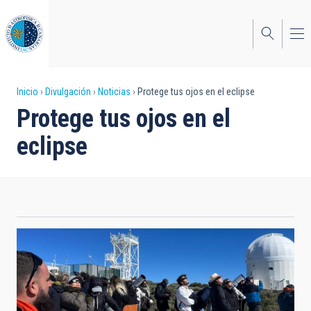
Pasar
al
contenido
principal
Sobrescribir
Inicio
Divulgación
Noticias
Protege tus ojos en el eclipse
Protege tus ojos en el
enlaces
eclipse
de
ayuda
a
la
navegación