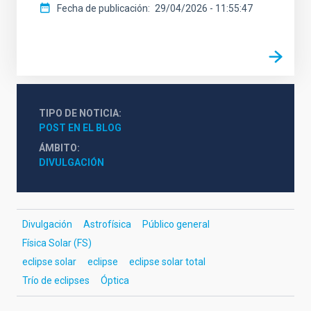
Fecha de publicación
29/04/2026 - 11:55:47
TIPO DE NOTICIA
POST EN EL BLOG
ÁMBITO
DIVULGACIÓN
Divulgación
Astrofísica
Público general
Física Solar (FS)
eclipse solar
eclipse
eclipse solar total
Trío de eclipses
Óptica