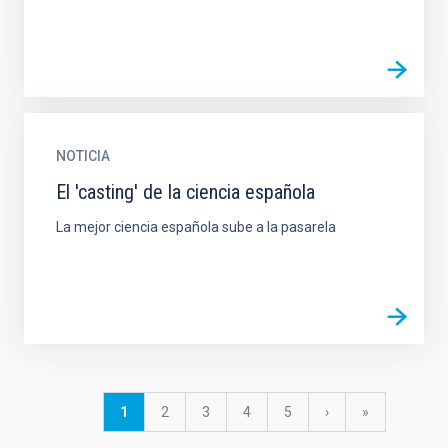
NOTICIA
El 'casting' de la ciencia española
La mejor ciencia española sube a la pasarela
Paginación
Página
1
Página
2
Página
3
Página
4
Página
5
Siguiente
›
última
»
actual
página
página