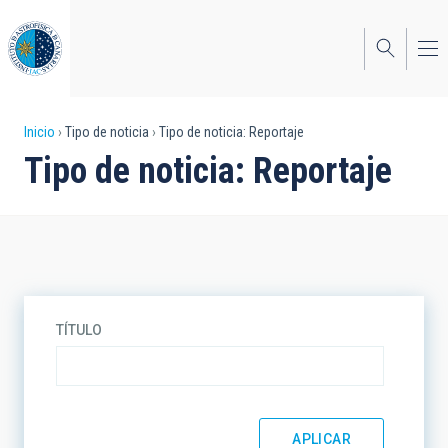
Pasar
al
contenido
principal
Sobrescribir
Inicio
Tipo de noticia
Tipo de noticia: Reportaje
Tipo de noticia: Reportaje
enlaces
de
ayuda
a
la
TÍTULO
navegación