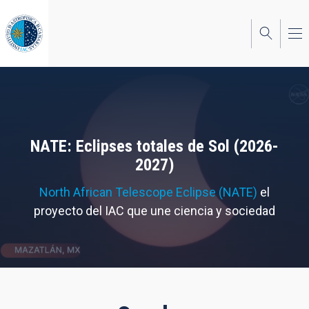
Pasar
al
contenido
principal
NATE: Eclipses totales de Sol (2026-
2027)
North African Telescope Eclipse (NATE)
el
proyecto del IAC que une ciencia y sociedad