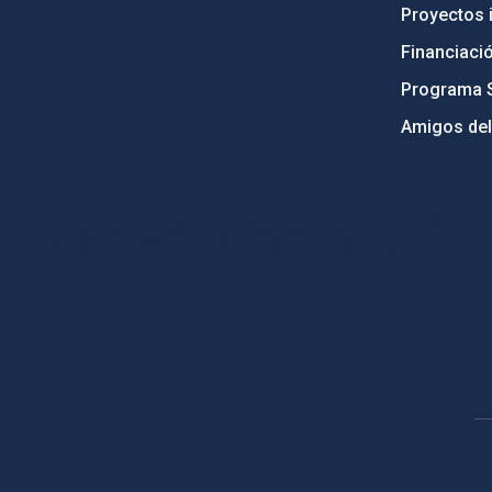
Proyectos i
Financiaci
Programa 
Amigos del
PostFooter > Newsletter link