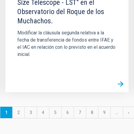
Size Telescope - LST" en el
Observatorio del Roque de los
Muchachos.
Modificar la cláusula segunda relativa a la
fecha de transferencia de fondos entre IFAE y
el IAC en relación con lo previsto en el acuerdo
inicial.
Página
1
Página
2
Página
3
Página
4
Página
5
Página
6
Página
7
Página
8
Página
9
…
Sig
›
actual
pá