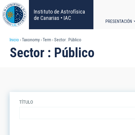
Pasar
al
Instituto de Astrofísica
contenido
de Canarias • IAC
PRESENTACIÓN
principal
Navega
Sobrescribir
Inicio
Taxonomy
Term
Sector : Público
principa
Sector : Público
enlaces
de
ayuda
a
TÍTULO
la
navegación