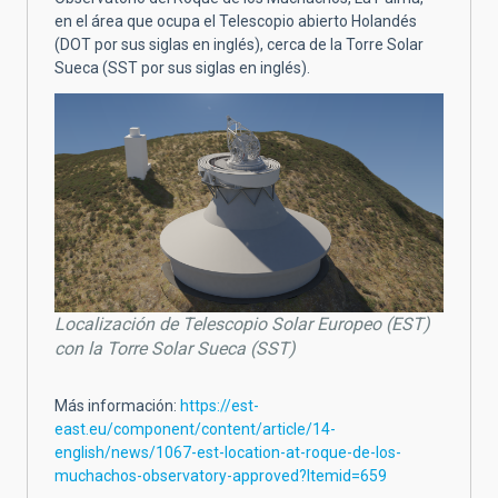
en el área que ocupa el Telescopio abierto Holandés
(DOT por sus siglas en inglés), cerca de la Torre Solar
Sueca (SST por sus siglas en inglés).
Localización de Telescopio Solar Europeo (EST)
con la Torre Solar Sueca (SST)
Más información:
https://est-
east.eu/component/content/article/14-
english/news/1067-est-location-at-roque-de-los-
muchachos-observatory-approved?Itemid=659