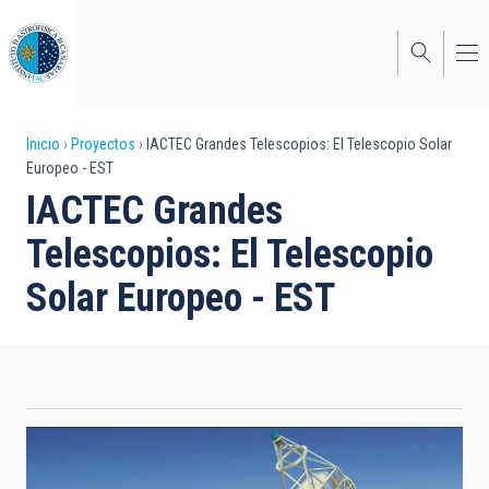
Pasar
al
contenido
principal
Sobrescribir
Inicio
Proyectos
IACTEC Grandes Telescopios: El Telescopio Solar
Europeo - EST
enlaces
IACTEC Grandes
de
Telescopios: El Telescopio
ayuda
Solar Europeo - EST
a
la
navegación