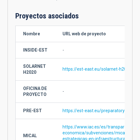
Proyectos asociados
Nombre
URL web de proyecto
INSIDE-EST
-
SOLARNET
https://est-east.eu/solarnet-h2020
H2020
OFICINA DE
-
PROYECTO
PRE-EST
https://est-east.eu/preparatory-phase
https://www.iac.es/es/transparencia/i
economica/subvenciones/mical-mejor
MICAL
estrategicas-en-infraestructuras-cienti