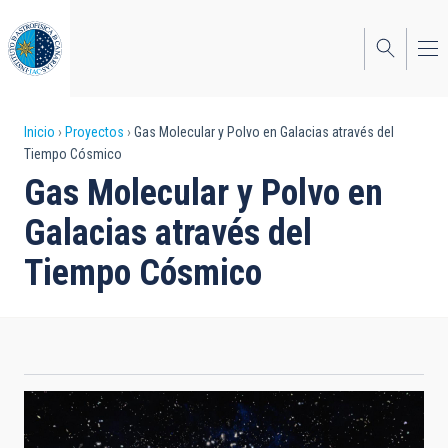
Pasar
al
contenido
principal
Sobrescribir
Inicio
Proyectos
Gas Molecular y Polvo en Galacias através del
Tiempo Cósmico
enlaces
Gas Molecular y Polvo en
de
Galacias através del
ayuda
Tiempo Cósmico
a
la
navegación