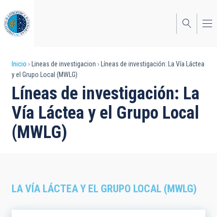
Pasar
al
contenido
principal
Sobrescribir
Inicio
Lineas de investigacion
Líneas de investigación: La Vía Láctea
y el Grupo Local (MWLG)
enlaces
Líneas de investigación: La
de
Vía Láctea y el Grupo Local
ayuda
(MWLG)
a
la
navegación
LA VÍA LÁCTEA Y EL GRUPO LOCAL (MWLG)