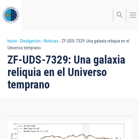
Pasar
al
contenido
principal
Sobrescribir
Inicio
Divulgación
Noticias
ZF-UDS-7329: Una galaxia reliquia en el
Universo temprano
enlaces
ZF-UDS-7329: Una galaxia
de
reliquia en el Universo
ayuda
temprano
a
la
navegación