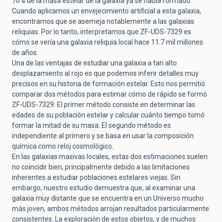
70% de la masa estelar de la galaxia ya se había formado.
Cuando aplicamos un envejecimiento artificial a esta galaxia,
encontramos que se asemeja notablemente a las galaxias
reliquias. Por lo tanto, interpretamos que ZF-UDS-7329 es
cómo se vería una galaxia reliquia local hace 11.7 mil millones
de años.
Una de las ventajas de estudiar una galaxia a tan alto
desplazamiento al rojo es que podemos inferir detalles muy
precisos en su historia de formación estelar. Esto nos permitió
comparar dos métodos para estimar cómo de rápido se formó
ZF-UDS-7329. El primer método consiste en determinar las
edades de su población estelar y calcular cuánto tiempo tomó
formar la mitad de su masa. El segundo método es
independiente al primero y se basa en usar la composición
química como reloj cosmológico.
En las galaxias masivas locales, estas dos estimaciones suelen
no coincidir bien, principalmente debido a las limitaciones
inherentes a estudiar poblaciones estelares viejas. Sin
embargo, nuestro estudio demuestra que, al examinar una
galaxia muy distante que se encuentra en un Universo mucho
más joven, ambos métodos arrojan resultados particularmente
consistentes. La exploración de estos objetos, y de muchos