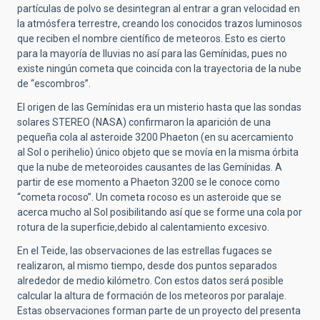
partículas de polvo se desintegran al entrar a gran velocidad en
la atmósfera terrestre, creando los conocidos trazos luminosos
que reciben el nombre científico de meteoros. Esto es cierto
para la mayoría de lluvias no así para las Gemínidas, pues no
existe ningún cometa que coincida con la trayectoria de la nube
de “escombros”.
El origen de las Gemínidas era un misterio hasta que las sondas
solares STEREO (NASA) confirmaron la aparición de una
pequeña cola al asteroide 3200 Phaeton (en su acercamiento
al Sol o perihelio) único objeto que se movía en la misma órbita
que la nube de meteoroides causantes de las Gemínidas. A
partir de ese momento a Phaeton 3200 se le conoce como
“cometa rocoso”. Un cometa rocoso es un asteroide que se
acerca mucho al Sol posibilitando así que se forme una cola por
rotura de la superficie,debido al calentamiento excesivo.
En el Teide, las observaciones de las estrellas fugaces se
realizaron, al mismo tiempo, desde dos puntos separados
alrededor de medio kilómetro. Con estos datos será posible
calcular la altura de formación de los meteoros por paralaje.
Estas observaciones forman parte de un proyecto del presenta