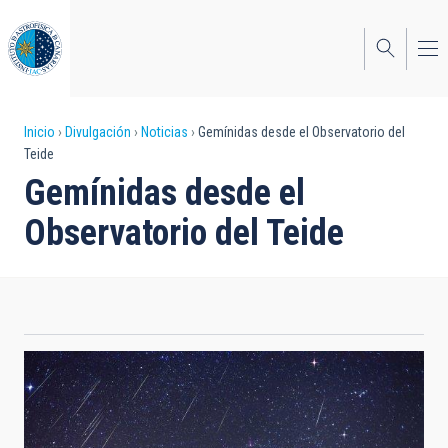
Pasar
al
contenido
principal
Sobrescribir
Inicio
Divulgación
Noticias
Gemínidas desde el Observatorio del
Teide
enlaces
Gemínidas desde el
de
Observatorio del Teide
ayuda
a
la
navegación