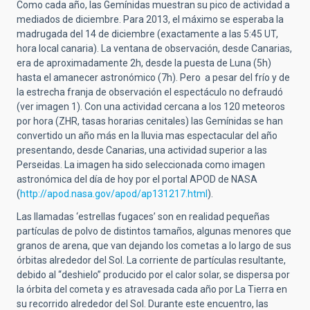
Como cada año, las Gemínidas muestran su pico de actividad a
mediados de diciembre. Para 2013, el máximo se esperaba la
madrugada del 14 de diciembre (exactamente a las 5:45 UT,
hora local canaria). La ventana de observación, desde Canarias,
era de aproximadamente 2h, desde la puesta de Luna (5h)
hasta el amanecer astronómico (7h). Pero a pesar del frío y de
la estrecha franja de observación el espectáculo no defraudó
(ver imagen 1). Con una actividad cercana a los 120 meteoros
por hora (ZHR, tasas horarias cenitales) las Gemínidas se han
convertido un año más en la lluvia mas espectacular del año
presentando, desde Canarias, una actividad superior a las
Perseidas. La imagen ha sido seleccionada como imagen
astronómica del día de hoy por el portal APOD de NASA
(
http://apod.nasa.gov/apod/ap131217.html
).
Las llamadas ‘estrellas fugaces’ son en realidad pequeñas
partículas de polvo de distintos tamaños, algunas menores que
granos de arena, que van dejando los cometas a lo largo de sus
órbitas alrededor del Sol. La corriente de partículas resultante,
debido al “deshielo” producido por el calor solar, se dispersa por
la órbita del cometa y es atravesada cada año por La Tierra en
su recorrido alrededor del Sol. Durante este encuentro, las