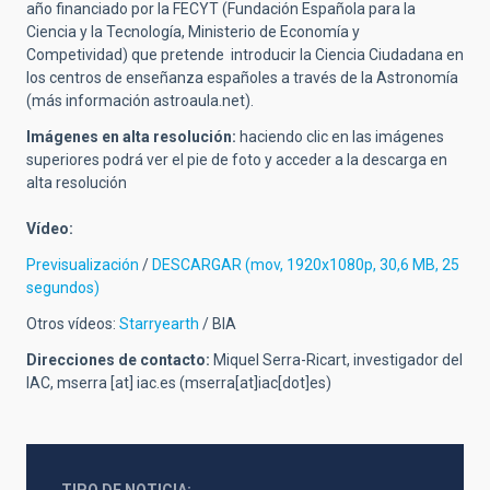
año financiado por la FECYT (Fundación Española para la
Ciencia y la Tecnología, Ministerio de Economía y
Competividad) que pretende introducir la Ciencia Ciudadana en
los centros de enseñanza españoles a través de la Astronomía
(más información astroaula.net).
Imágenes en alta resolución:
haciendo clic en las imágenes
superiores podrá ver el pie de foto y acceder a la descarga en
alta resolución
Vídeo:
Previsualización
/
DESCARGAR (mov, 1920x1080p, 30,6 MB, 25
segundos)
Otros vídeos:
Starryearth
/ BIA
Direcciones de contacto:
Miquel Serra-Ricart, investigador del
IAC,
mserra
[at]
iac.es
(mserra[at]iac[dot]es)
TIPO DE NOTICIA