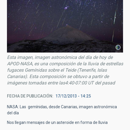
Esta imagen, imagen astronómica del día de hoy de
APOD-NASA, es una composición de la lluvia de estrellas
fugaces Gemínidas sobre el Teide (Tenerife, Islas
Canarias). Esta composición se obtuvo a partir de
imágenes tomadas entre las4:40-07:00 UT del pasad
FECHA DE PUBLICACIÓN
17/12/2013 - 14:25
NASA: Las gemínidas, desde Canarias, imagen astronómica
del día
Nos llegan mensajes de un asteroide en forma de lluvia