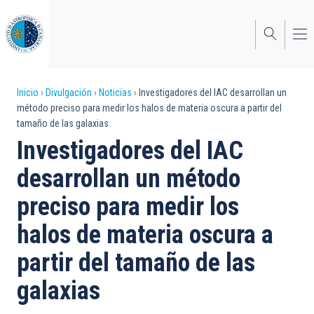
Pasar
al
contenido
principal
Sobrescribir
Inicio
Divulgación
Noticias
Investigadores del IAC desarrollan un
método preciso para medir los halos de materia oscura a partir del
enlaces
tamaño de las galaxias
de
Investigadores del IAC
ayuda
desarrollan un método
a
preciso para medir los
la
halos de materia oscura a
navegación
partir del tamaño de las
galaxias