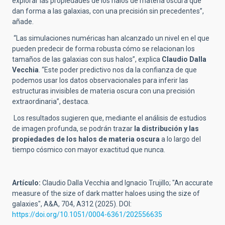
explorar las propiedades de los halos de materia oscura que
dan forma a las galaxias, con una precisión sin precedentes”,
añade.
“Las simulaciones numéricas han alcanzado un nivel en el que
pueden predecir de forma robusta cómo se relacionan los
tamaños de las galaxias con sus halos”, explica
Claudio Dalla
Vecchia
. “Este poder predictivo nos da la confianza de que
podemos usar los datos observacionales para inferir las
estructuras invisibles de materia oscura con una precisión
extraordinaria”, destaca.
Los resultados sugieren que, mediante el análisis de estudios
de imagen profunda, se podrán trazar
la distribución y las
propiedades de los halos de materia oscura
a lo largo del
tiempo cósmico con mayor exactitud que nunca.
Artículo:
Claudio Dalla Vecchia and Ignacio Trujillo; "An accurate
measure of the size of dark matter haloes using the size of
galaxies", A&A, 704, A312 (2025). DOI:
https://doi.org/10.1051/0004-6361/202556635