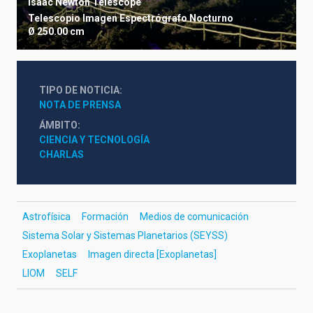
Isaac Newton Telescope
Telescopio
Imagen
Espectrógrafo
Nocturno
Ø 250.00 cm
TIPO DE NOTICIA
NOTA DE PRENSA
ÁMBITO
CIENCIA Y TECNOLOGÍA
CHARLAS
Astrofísica
Formación
Medios de comunicación
Sistema Solar y Sistemas Planetarios (SEYSS)
Exoplanetas
Imagen directa [Exoplanetas]
LIOM
SELF