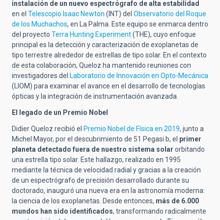
instalación de un nuevo espectrógrafo de alta estabilidad
en el
Telescopio Isaac Newton
(INT) del
Observatorio del Roque
de los Muchachos
, en La Palma. Este equipo se enmarca dentro
del proyecto
Terra Hunting Experiment
(THE), cuyo enfoque
principal es la detección y caracterización de exoplanetas de
tipo terrestre alrededor de estrellas de tipo solar. En el contexto
de esta colaboración, Queloz ha mantenido reuniones con
investigadores del
Laboratorio de Innovación en Opto-Mecánica
(LIOM) para examinar el avance en el desarrollo de tecnologías
ópticas y la integración de instrumentación avanzada.
El legado de un Premio Nobel
Didier Queloz recibió el
Premio Nobel de Física en 2019
, junto a
Michel Mayor, por el descubrimiento de 51 Pegasi b, el
primer
planeta detectado fuera de nuestro sistema solar
orbitando
una estrella tipo solar.
Este hallazgo, realizado en 1995
mediante la técnica de velocidad radial y gracias a la creación
de un espectrógrafo de precisión desarrollado durante su
doctorado, inauguró una nueva era en la astronomía moderna:
la ciencia de los exoplanetas. Desde entonces,
más de
6.000
mundos
han sido identificados
, transformando radicalmente