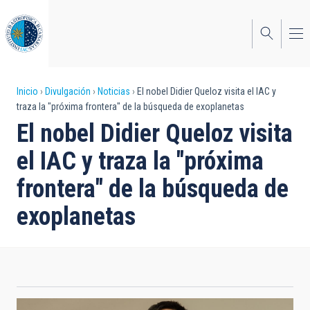
Pasar
al
contenido
principal
Sobrescribir
Inicio
Divulgación
Noticias
El nobel Didier Queloz visita el IAC y
traza la "próxima frontera" de la búsqueda de exoplanetas
enlaces
El nobel Didier Queloz visita
de
el IAC y traza la "próxima
ayuda
frontera" de la búsqueda de
a
exoplanetas
la
navegación