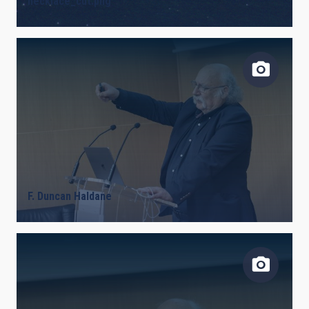
necklace_cut.png
F. Duncan Haldane