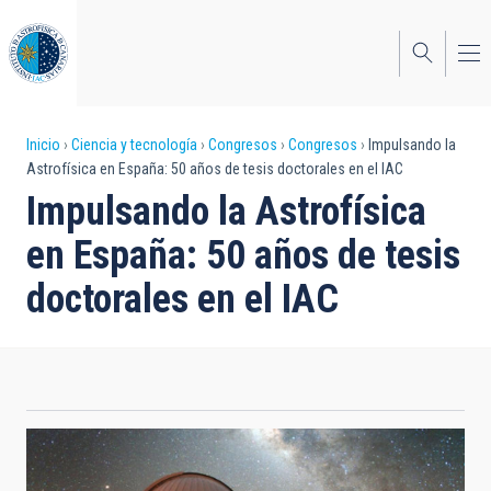
Pasar
al
contenido
principal
Sobrescribir
Inicio
Ciencia y tecnología
Congresos
Congresos
Impulsando la
Astrofísica en España: 50 años de tesis doctorales en el IAC
enlaces
Impulsando la Astrofísica
de
en España: 50 años de tesis
ayuda
doctorales en el IAC
a
la
navegación