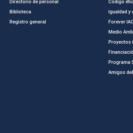
Directorio de personal
Código étic
Biblioteca
Igualdad y 
Registro general
Forever IA
Medio Ambi
Proyectos i
Financiaci
Programa 
Amigos del
PostFooter > Newsletter link