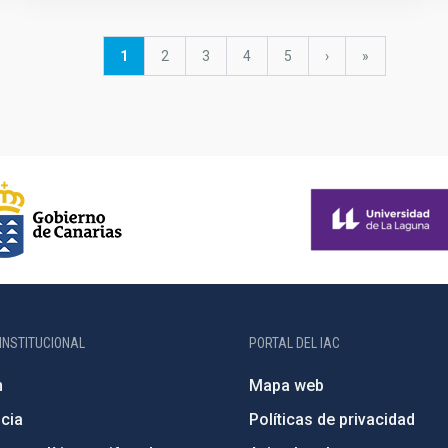
Página
1
Página
2
Página
3
Página
4
Página
5
Siguiente
›
última
»
actual
página
página
INSTITUCIONAL
PORTAL DEL IAC
n
Mapa web
cia
Políticas de privacidad