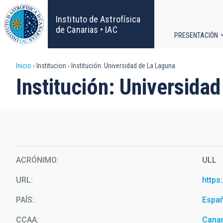
Pasar
al
Instituto de Astrofísica
contenido
de Canarias • IAC
PRESENTACIÓN
principal
Navega
Sobrescribir
Inicio
Institucion
Institución: Universidad de La Laguna
principa
Institución: Universida
enlaces
de
ayuda
a
ACRÓNIMO
ULL
la
URL
https
navegación
PAÍS
Espa
CCAA
Canar