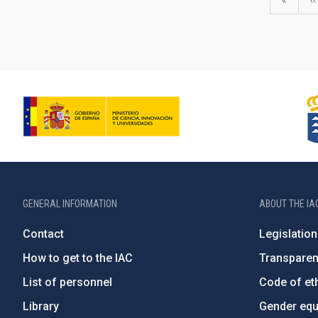
First
«
P
‹‹
page
p
GENERAL INFORMATION
ABOUT THE IA
Contact
Legislation
How to get to the IAC
Transpare
List of personnel
Code of eth
Library
Gender equa