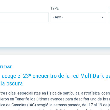
TYPE
ADVERTISED ON
SORT 
MIN
MAX
RELEASE
C acoge el 23º encuentro de la red MultiDark p
ia oscura
tres días, especialistas en física de partículas, astrofísica, c
ieron en Tenerife los últimos avances para descifrar uno de los 
ica de Canarias (IAC) acogió la semana pasada, del 17 al 19 de j