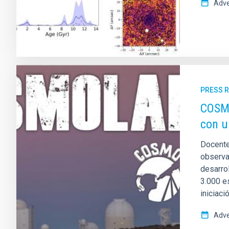
Adve
PRESS 
COSMO
con u
Docente
observat
desarro
3.000 e
iniciaci
Adve