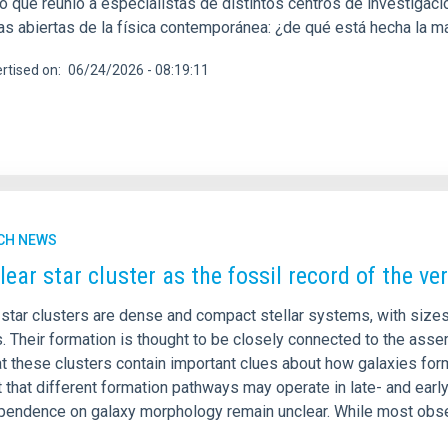
ico que reunió a especialistas de distintos centros de investiga
as abiertas de la física contemporánea: ¿de qué está hecha la ma
rtised on
06/24/2026 - 08:19:11
CH NEWS
lear star cluster as the fossil record of the ve
 star clusters are dense and compact stellar systems, with sizes
. Their formation is thought to be closely connected to the asse
hat these clusters contain important clues about how galaxies f
 that different formation pathways may operate in late- and ear
ependence on galaxy morphology remain unclear. While most obse