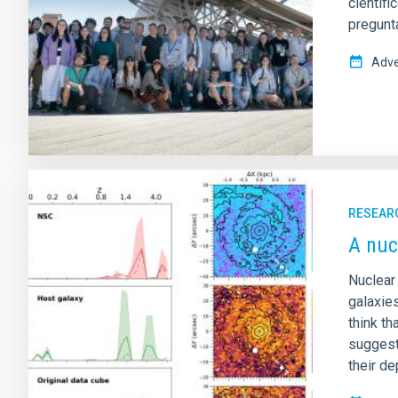
científ
pregunt
Adve
RESEAR
A nuc
Nuclear
galaxies
think t
suggest
their d