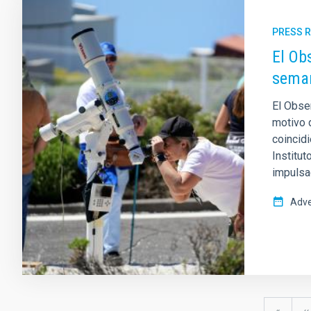
PRESS 
El Ob
seman
El Obse
motivo 
coincid
Institut
impulsa
Adve
Pagination