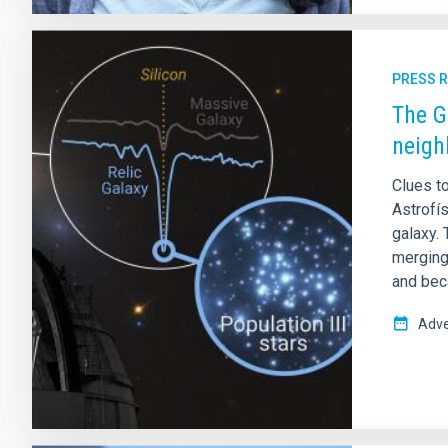
PRESS 
The Gr
neigh
Clues to
Astrofís
galaxy. 
merging 
and beca
Adve