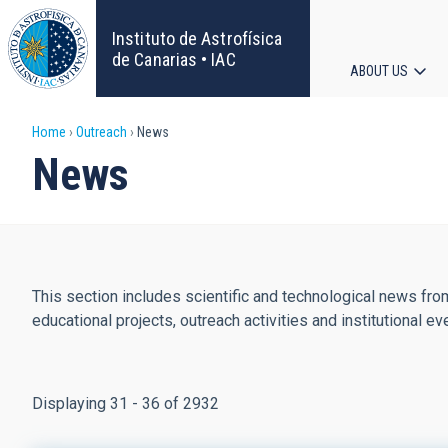
Skip
to
Instituto de Astrofísica
main
de Canarias • IAC
ABOUT US
content
Main
Breadcrumb
Home
Outreach
News
navigat
News
This section includes scientific and technological news from
educational projects, outreach activities and institutional ev
Displaying 31 - 36 of 2932