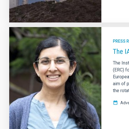
PRESS 
The I
The Ins
(ERC) fo
Europea
aim of 
the rota
Adve