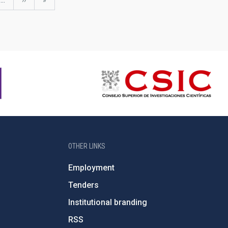
…
Next
››
last
»
page
page
OTHER LINKS
Employment
Tenders
Institutional branding
RSS