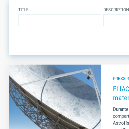
TITLE
DESCRIPTION
LINES OF RESEARCH
PRESS 
El IA
mater
Durante 
compart
Astrofís