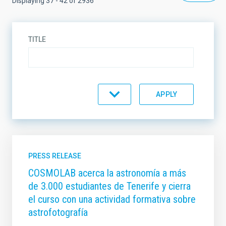
Displaying 37 - 42 of 2936
TITLE
DESCRIPTION
TYPE
PRESS RELEASE
COSMOLAB acerca la astronomía a más
de 3.000 estudiantes de Tenerife y cierra
TOPIC
el curso con una actividad formativa sobre
astrofotografía