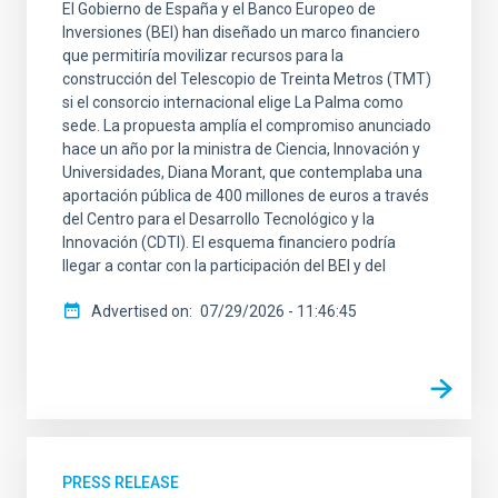
El Gobierno de España y el Banco Europeo de
SCOPE
Inversiones (BEI) han diseñado un marco financiero
que permitiría movilizar recursos para la
construcción del Telescopio de Treinta Metros (TMT)
si el consorcio internacional elige La Palma como
sede. La propuesta amplía el compromiso anunciado
LINES OF RESEARCH
hace un año por la ministra de Ciencia, Innovación y
Universidades, Diana Morant, que contemplaba una
aportación pública de 400 millones de euros a través
del Centro para el Desarrollo Tecnológico y la
Innovación (CDTI). El esquema financiero podría
ADVERTISED ON
llegar a contar con la participación del BEI y del
MIN
Advertised on
07/29/2026 - 11:46:45
MAX
PRESS RELEASE