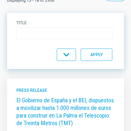
Displaying 13 - 18 of 2936
TITLE
DESCRIPTION
TYPE
PRESS RELEASE
El Gobierno de España y el BEI, dispuestos
a movilizar hasta 1.000 millones de euros
TOPIC
para construir en La Palma el Telescopio
de Treinta Metros (TMT)