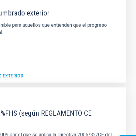
lumbrado exterior
enible para aquellos que entienden que el progreso
l.
O EXTERIOR
s al %FHS (según REGLAMENTO CE
por el que se aplica la Directiva 2005/32/CE del