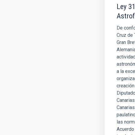
Ley 31
Astrof
De confo
Cruz de 
Gran Bre
Alemania
actividad
astronóm
a la exc
organiza
creación
Diputado
Canarias
Canarias
paulatin
las norm
Acuerdo 