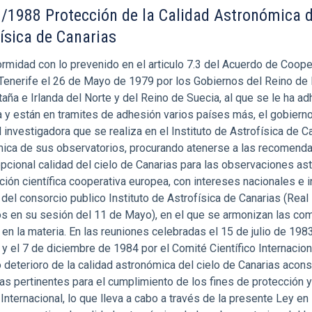
/1988 Protección de la Calidad Astronómica de
ísica de Canarias
rmidad con lo prevenido en el articulo 7.3 del Acuerdo de Cooper
Tenerife el 26 de Mayo de 1979 por los Gobiernos del Reino de 
taña e Irlanda del Norte y del Reino de Suecia, al que se le ha a
 y están en tramites de adhesión varios países más, el gobierno
 investigadora que se realiza en el Instituto de Astrofísica de Ca
ica de sus observatorios, procurando atenerse a las recomenda
epcional calidad del cielo de Canarias para las observaciones as
ción científica cooperativa europea, con intereses nacionales e i
 del consorcio publico Instituto de Astrofísica de Canarias (Rea
s en su sesión del 11 de Mayo), en el que se armonizan las co
 en la materia. En las reuniones celebradas el 15 de julio de 1983
 y el 7 de diciembre de 1984 por el Comité Científico Internacion
o deterioro de la calidad astronómica del cielo de Canarias aco
as pertinentes para el cumplimiento de los fines de protección
Internacional, lo que lleva a cabo a través de la presente Ley e