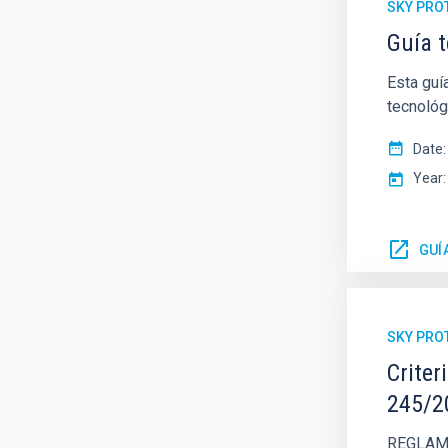
SKY PRO
Guía t
Esta guí
tecnológ
Date
Year
GUÍ
SKY PRO
Criter
245/2
REGLAME