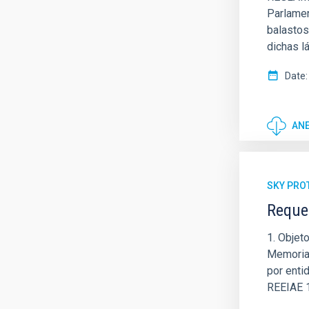
Parlamen
balastos
dichas l
Date
AN
SKY PRO
Requer
1. Objet
Memoria 
por enti
REEIAE 1