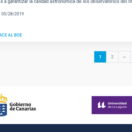
s a garantizar la calidad astronómica de los observatorios del In
05/28/2019
ACE AL BOE
Current
1
Page
2
Next
››
page
pag