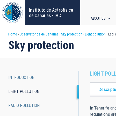
Skip
to
Instituto de Astrofísica
main
de Canarias • IAC
ABOUT US
content
Main
Breadcrumb
Home
Observatorios de Canarias
Sky protection
Light pollution
Legis
navigat
Sky protection
LIGHT POL
INTRODUCTION
Main
Descripti
LIGHT POLLUTION
navigation
RADIO POLLUTION
In Tenerife an
regulations are