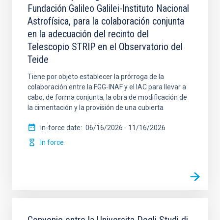
Fundación Galileo Galilei-Instituto Nacional
Astrofísica, para la colaboración conjunta
SIGNATORY PARTY
en la adecuación del recinto del
Telescopio STRIP en el Observatorio del
Teide
SIGNED AT (MIN)
Tiene por objeto establecer la prórroga de la
colaboración entre la FGG-INAF y el IAC para llevar a
cabo, de forma conjunta, la obra de modificación de
la cimentación y la provisión de una cubierta
SIGNED AT (MAX)
LEGAL FRAMEWORK
In-force date
06/16/2026
-
11/16/2026
In force
SECTOR
SORT BY
ORDER