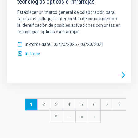
tecnologías ópticas e infrarrojas
Establecer un marco general de colaboración para
facilitar el diálogo, el intercambio de conocimiento y
la identificación de posibles actuaciones conjuntas en
tecnologías ópticas e infrarrojas
In-force date
03/20/2026
-
03/20/2028
In force
Pagination
Current
1
Page
2
Page
3
Page
4
Page
5
Page
6
Page
7
Page
8
page
Page
9
…
Next
››
last
»
page
page