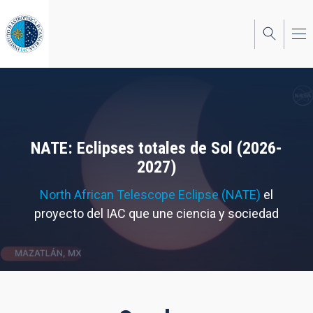
Pasar
al
contenido
principal
NATE: Eclipses totales de Sol (2026-
2027)
North African Telescope Eclipse (NATE)
el
proyecto del IAC que une ciencia y sociedad