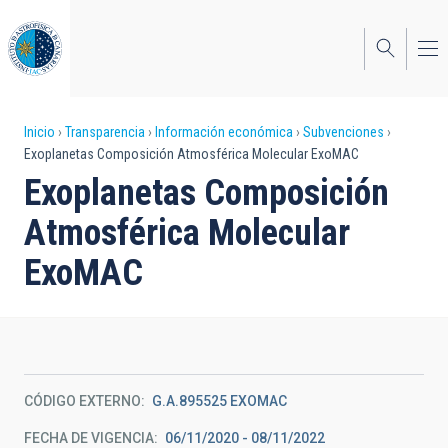
Pasar
al
contenido
principal
Sobrescribir
Inicio
Transparencia
Información económica
Subvenciones
Exoplanetas Composición Atmosférica Molecular ExoMAC
enlaces
Exoplanetas Composición
de
Atmosférica Molecular
ayuda
ExoMAC
a
la
navegación
CÓDIGO EXTERNO
G.A.895525 EXOMAC
FECHA DE VIGENCIA
06/11/2020 - 08/11/2022