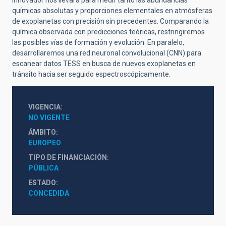
innovador nos llevará para medir tanto las abundancias
químicas absolutas y proporciones elementales en atmósferas
de exoplanetas con precisión sin precedentes. Comparando la
química observada con predicciones teóricas, restringiremos
las posibles vías de formación y evolución. En paralelo,
desarrollaremos una red neuronal convolucional (CNN) para
escanear datos TESS en busca de nuevos exoplanetas en
tránsito hacia ser seguido espectroscópicamente.
VIGENCIA
NO VIGENTE
ÁMBITO
EUROPEO
TIPO DE FINANCIACIÓN
PÚBLICA
ESTADO
CONCEDIDA