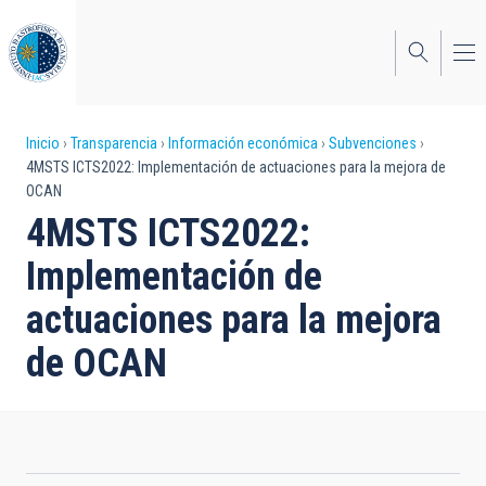
Pasar
al
contenido
principal
Sobrescribir
Inicio
Transparencia
Información económica
Subvenciones
4MSTS ICTS2022: Implementación de actuaciones para la mejora de
enlaces
OCAN
de
4MSTS ICTS2022:
ayuda
Implementación de
a
actuaciones para la mejora
la
de OCAN
navegación