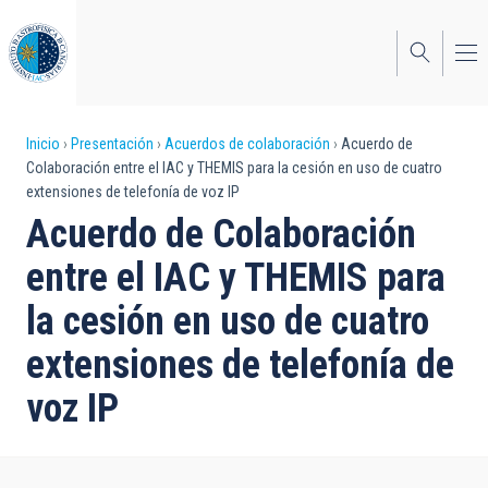
Pasar
al
contenido
principal
Sobrescribir
Inicio
Presentación
Acuerdos de colaboración
Acuerdo de
Colaboración entre el IAC y THEMIS para la cesión en uso de cuatro
enlaces
extensiones de telefonía de voz IP
de
Acuerdo de Colaboración
ayuda
entre el IAC y THEMIS para
a
la cesión en uso de cuatro
la
extensiones de telefonía de
navegación
voz IP