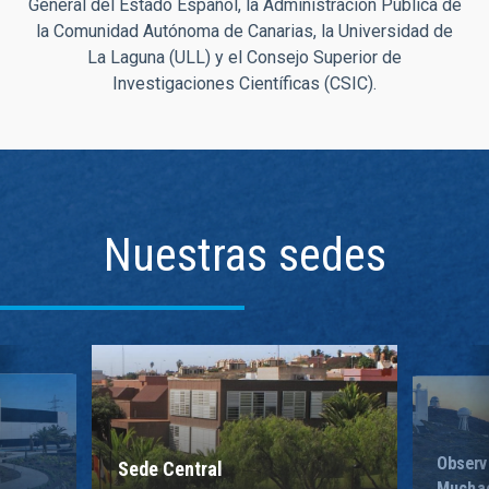
General del Estado Español, la Administración Pública de
la Comunidad Autónoma de Canarias, la Universidad de
La Laguna (ULL) y el Consejo Superior de
Investigaciones Científicas (CSIC).
Nuestras sedes
Observ
Sede Central
Mucha