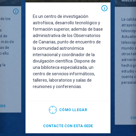
Es un centro de investigación
 de los
La calid
astrofísica, desarrollo tecnológico y
,
atrayend
formación superior, además de base
s
telescop
administrativa de los Observatorios
ad de
Actualm
de Canarias, punto de encuentro de
y más de
telescopi
las de
la comunidad astronómica
mundo a
 ello
otros te
internacional y coordinador de la
astronóm
divulgación científica. Dispone de
y la
hecho g
una biblioteca especializada, un
.
estudio 
centro de servicios informáticos,
cuenta c
talleres, laboratorios y salas de
personal 
reuniones y conferencias.
R
EDE
CÓMO LLEGAR
CO
CONTACTE CON ESTA SEDE