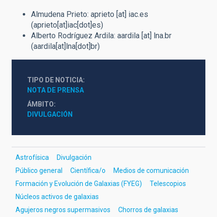
Almudena Prieto:
aprieto
[at]
iac.es
(aprieto[at]iac[dot]es)
Alberto Rodríguez Ardila:
aardila
[at]
lna.br
(aardila[at]lna[dot]br)
TIPO DE NOTICIA
NOTA DE PRENSA
ÁMBITO
DIVULGACIÓN
Astrofísica
Divulgación
Público general
Científica/o
Medios de comunicación
Formación y Evolución de Galaxias (FYEG)
Telescopios
Núcleos activos de galaxias
Agujeros negros supermasivos
Chorros de galaxias