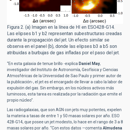
Figura 2. (a) Imagen en la línea de HI en ESO428-G14.
Las elipses b1 y b2 representan subestructuras creadas
durante la propagación del jet. Un efecto similar se
observa en el panel (b), donde las elipses b3 a b5 son
atribuidas a burbujas de gas infladas por el paso del jet.
“En esta galaxia de tenue brillo -explica
Daniel May
,
investigador del Instituto de Astronomía, Geofísica y Ciencias
Atmosféricas de la Universidad de Sao Paulo y primer autor de
la publicación-, el jet es el encargado de llevar a cabo la labor de
expulsión del gas. Sin embargo, en los núcleos activos más
luminosos, esta tarea es realizada por la radiación que emite el
propio núcleo”.
Las radiogalaxias, que son AGN con jets muy potentes, expelen
la materia a tasas de entre 1 y 50 masas solares por año. ESO
428-G14, que posee un jet modesto, lo hace en el rango de 3 a 8
masas solares por año. “Con estos datos —comenta
Almudena