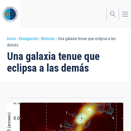
Pasar
al
contenido
principal
Sobrescribir
Inicio
Divulgación
Noticias
Una galaxia tenue que eclipsa a las
demás
enlaces
Una galaxia tenue que
de
eclipsa a las demás
ayuda
a
la
navegación