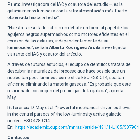
Prieto
, investigadora del IAC y coautora del estudio—, es la
galaxia menos luminosa con la retroalimentación más fuerte
observada hasta la fecha”.
“Nuestros resultados abren un debate en torno al papel de los
agujeros negros supermasivos como motores eficientes en el
corazón de las galaxias, independientemente de su
luminosidad”, señala
Alberto Rodríguez Ardila
, investigador
visitante del IAC y coautor del artículo.
A través de futuros estudios, el equipo de científicos tratará de
descubrir la naturaleza del proceso que hace posible que un
núcleo tan poco luminoso como el de ESO 428-G14, sea tan
eficiente eliminando la materia gaseosa. "Es probable que esté
relacionado con origen del propio gas de la galaxia", apunta
May.
Referencia: D. May et al. “Powerful mechanical-driven outflows
in the central parsecs of the low-luminosity active galactic
nucleus ESO 428-G14.
En:
https://academic.oup.com/mnrasl/article/481/1/L105/507964
Contactos: