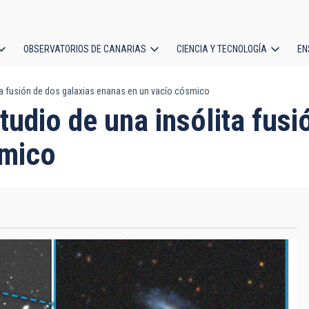
OBSERVATORIOS DE CANARIAS
CIENCIA Y TECNOLOGÍA
EN
ción
lita fusión de dos galaxias enanas en un vacío cósmico
l
studio de una insólita fus
smico