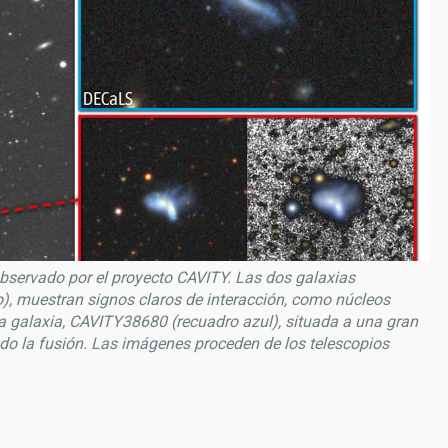
observado por el proyecto CAVITY.
Las dos galaxias
, muestran signos claros de interacción, como núcleos
ra galaxia, CAVITY38680 (recuadro azul), situada a una gran
ado la fusión. Las imágenes proceden de los telescopios