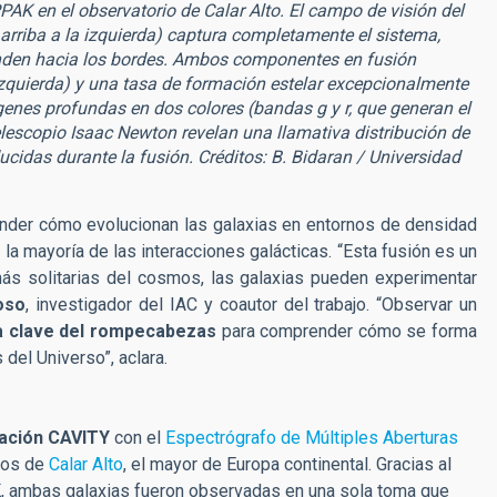
AK en el observatorio de Calar Alto. El campo de visión del
rriba a la izquierda) captura completamente el sistema,
ienden hacia los bordes. Ambos componentes en fusión
izquierda) y una tasa de formación estelar excepcionalmente
genes profundas en dos colores (bandas g y r, que generan el
elescopio Isaac Newton revelan una llamativa distribución de
idas durante la fusión. Créditos: B. Bidaran / Universidad
nder cómo evolucionan las galaxias en entornos de densidad
la mayoría de las interacciones galácticas. “Esta fusión es un
más solitarias del cosmos, las galaxias pueden experimentar
oso
, investigador del IAC y coautor del trabajo. “Observar un
a clave del rompecabezas
para comprender cómo se forma
del Universo”, aclara.
ación CAVITY
con el
Espectrógrafo de Múltiples Aberturas
ros de
Calar Alto
, el mayor de Europa continental. Gracias al
 ambas galaxias fueron observadas en una sola toma que