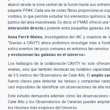
abarcó desde la zona central de la fusión hasta sus extre
paquete PPAK. Cada una de estas fibras proporciona un esp
visibles, lo que permite estudiar los elementos químicos, l
puntos del área muestreada. Es decir, el PMAS ofreció una
interacción directa
y potente entre pequeñas galaxias situa
Anna Ferré-Mateu
, investigadora del IAC y coautora de l
“Gracias a CAVITY, ahora podremos investigar más a fondo
estos eventos tan poco comunes en entornos tan remotos 
y evolucionan las galaxias en el universo
».
Los hallazgos de la colaboración CAVITY no solo ofrecen 
enanas, sino que también destacan las notables capacidad
de 3.5 metros del Observatorio de Calar Alto. El
amplio cam
fueron claves para detectar las tenues y compactas carac
casi imposibles de identificar sin observaciones de alta re
Este estudio demuestra además cómo las observaciones c
Calar Alto y los Observatorios de Canarias pueden ampliar 
los rincones más esquivos del Universo.