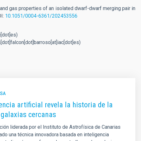
and gas properties of an isolated dwarf-dwarf merging pair in
OI:
10.1051/0004-6361/202453556
c[dot]es)
[dot]falcon[dot]barroso[at]iac[dot]es)
NSA
encia artificial revela la historia de la
 galaxias cercanas
ción liderada por el Instituto de Astrofísica de Canarias
izado una técnica innovadora basada en inteligencia