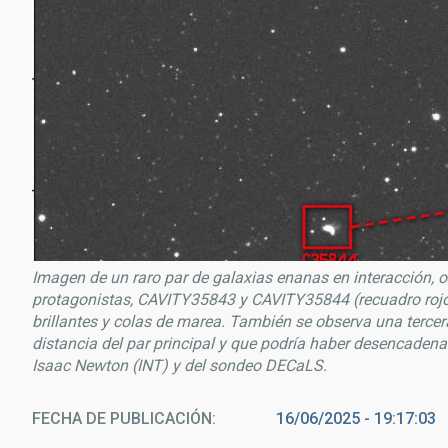
Imagen de un raro par de galaxias enanas en interacción, 
protagonistas, CAVITY35843 y CAVITY35844 (recuadro rojo)
brillantes y colas de marea. También se observa una terce
distancia del par principal y que podría haber desencaden
Isaac Newton (INT) y del sondeo DECaLS.
FECHA DE PUBLICACIÓN
16/06/2025 - 19:17:03