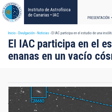
Pasar
al
Instituto de Astrofísica
contenido
de Canarias • IAC
PRESENTACIÓN
principal
Navega
Sobrescribir
Inicio
Divulgación
Noticias
El IAC participa en el estudio de una insó
principa
El IAC participa en el e
enlaces
enanas en un vacío có
de
ayuda
a
la
navegación