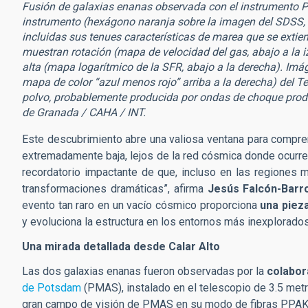
Fusión de galaxias enanas observada con el instrumento PP
instrumento (hexágono naranja sobre la imagen del SDSS, a
incluidas sus tenues características de marea que se ext
muestran rotación (mapa de velocidad del gas, abajo a la 
alta (mapa logarítmico de la SFR, abajo a la derecha). Imá
mapa de color “azul menos rojo” arriba a la derecha) del T
polvo, probablemente producida por ondas de choque produc
de Granada / CAHA / INT.
Este descubrimiento abre una valiosa ventana para compre
extremadamente baja, lejos de la red cósmica donde ocurre 
recordatorio impactante de que, incluso en las regiones 
transformaciones dramáticas”, afirma
Jesús Falcón-Barr
evento tan raro en un vacío cósmico proporciona
una piez
y evoluciona la estructura en los entornos más inexplorados 
Una mirada detallada desde Calar Alto
Las dos galaxias enanas fueron observadas por la
colabor
de Potsdam
(PMAS), instalado en el telescopio de 3.5 met
gran campo de visión de PMAS en su modo de fibras PPAK,