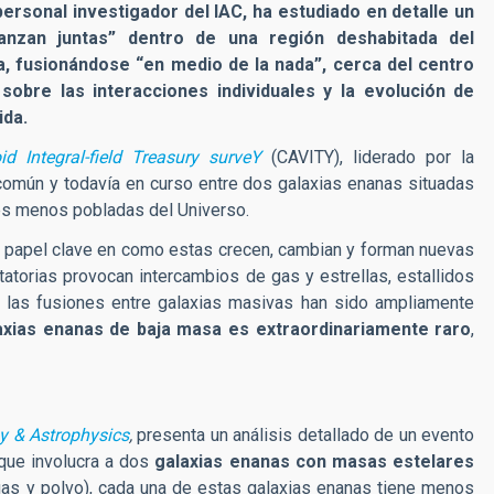
 personal investigador del IAC, ha estudiado en detalle un
anzan juntas” dentro de una región deshabitada del
a, fusionándose “en medio de la nada”, cerca del centro
obre las interacciones individuales y la evolución de
ida.
id Integral-field Treasury surveY
(CAVITY), liderado por la
común y todavía en curso entre dos galaxias enanas situadas
es menos pobladas del Universo.
papel clave en como estas crecen, cambian y forman nuevas
itatorias provocan intercambios de gas y estrellas, estallidos
e las fusiones entre galaxias masivas han sido ampliamente
laxias enanas de baja masa es extraordinariamente raro
,
y & Astrophysics
,
presenta un análisis detallado de un evento
 que involucra a dos
galaxias enanas con masas estelares
, gas y polvo), cada una de estas galaxias enanas tiene menos