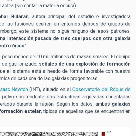
Láctea (sin contar la materia oscura).
ahar Bidaran
, autora principal del estudio e investigadora
 de las fusiones ocurren en entornos densos de grupos de
embargo, este sistema no sigue ninguno de esos patrones.
na interacción pasada de tres cuerpos con otra galaxia
ntro único
”.
 poco menos de 10 mil millones de masas solares. El equipo
n de gas ionizado,
señales de una explosión de formación
que el sistema está alineado de forma favorable con nuestra
námica de cada una de las galaxias progenitoras.
Isaac Newton
(INT), situado en el
Observatorio del Roque de
de polvo sorprendente: dos estructuras arqueadas conectadas
erados durante la fusión. Según los datos, ambas
galaxias
formación estelar
, típicas de aquellas que se encuentran en