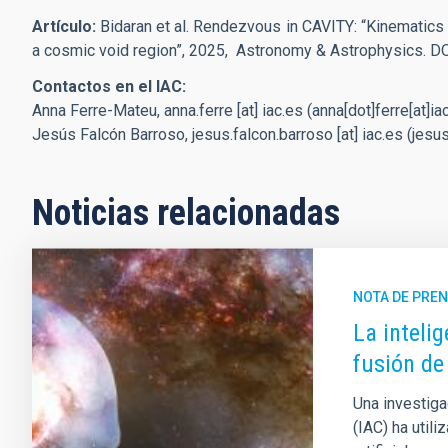
Artículo:
Bidaran et al. Rendezvous in CAVITY: “Kinematics 
a cosmic void region”, 2025, Astronomy & Astrophysics. D
Contactos en el IAC:
Anna Ferre-Mateu,
anna.ferre
[at]
iac.es
(anna[dot]ferre[at]ia
Jesús Falcón Barroso,
jesus.falcon.barroso
[at]
iac.es
(jesus
Noticias relacionadas
NOTA DE PRE
La intelig
fusión de
Una investiga
(IAC) ha util