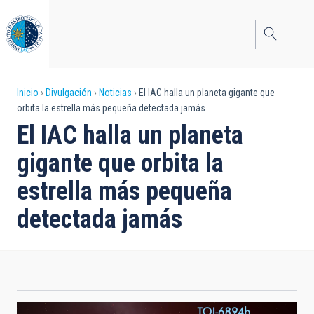
Pasar
al
contenido
principal
Sobrescribir
Inicio
Divulgación
Noticias
El IAC halla un planeta gigante que
orbita la estrella más pequeña detectada jamás
enlaces
El IAC halla un planeta
de
gigante que orbita la
ayuda
estrella más pequeña
a
detectada jamás
la
navegación