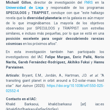
Michaël Gillon
, director de investigación del
FNRS
en la
Universidad de Lieja
y responsable de los programas
SPECULOOS
y
TRAPPIST
, concluye con que “este hallazgo
revela que la
diversidad planetaria
en la galaxia es aún mayor
de lo que imaginábamos. La mayoría de los objetivos
observados por SPECULOOS y TRAPPIST son estrellas
similares, e incluso más pequeñas, por lo que se está en una
posición excelente para seguir descubriendo rarezas
cósmicas
en los próximos años”.
En esta investigación también han participado los
investigadores del IAC
Felipe Murgas, Enric Pallé,
Norio
Narita,
Gareb Fernández-Rodríguez, Akihiko Fukui
y
Hannu
Parviainen.
Artículo:
Bryant, E.M., Jordán, A., Hartman, J.D.
et al.
"A
transiting giant planet in orbit around a 0.2-solar-mass host
star."
Nat Astron
(2025).
https://doi.org/10.1038/s41550-025-
02552-4
Contacto en el IAC:
Khalid Barkaoui,
khalid.barkaoui
[at]
iac.es
(khalid[dot]barkaoui[at]iac[dot]es)