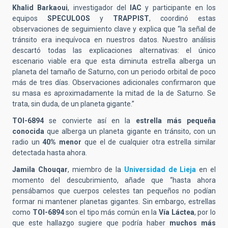
Khalid Barkaoui
, investigador del
IAC
y participante en los
equipos
SPECULOOS
y
TRAPPIST
, coordinó estas
observaciones de seguimiento clave y explica que “la señal de
tránsito era inequívoca en nuestros datos. Nuestro análisis
descartó todas las explicaciones alternativas: el único
escenario viable era que esta diminuta estrella alberga un
planeta del tamaño de Saturno, con un periodo orbital de poco
más de tres días. Observaciones adicionales confirmaron que
su masa es aproximadamente la mitad de la de Saturno. Se
trata, sin duda, de un planeta gigante.”
TOI-6894
se convierte así en la
estrella más pequeña
conocida
que alberga un planeta gigante en tránsito, con un
radio un
40% menor
que el de cualquier otra estrella similar
detectada hasta ahora.
Jamila Chouqar
, miembro de la
Universidad de Lieja
en el
momento del descubrimiento, añade que “hasta ahora
pensábamos que cuerpos celestes tan pequeños no podían
formar ni mantener planetas gigantes. Sin embargo, estrellas
como
TOI-6894
son el tipo más común en la
Vía Láctea
, por lo
que este hallazgo sugiere que podría haber
muchos más