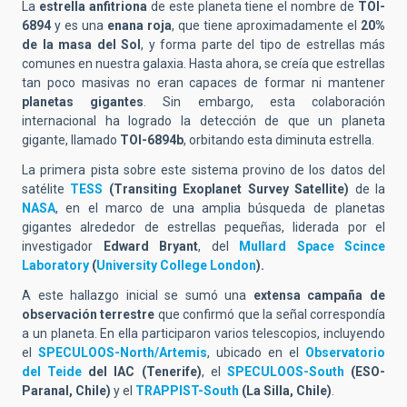
La
estrella anfitriona
de este planeta tiene el nombre de
TOI-
6894
y es una
enana roja
, que tiene aproximadamente el
20%
de la masa del Sol
,
y forma parte del tipo de estrellas más
comunes en nuestra galaxia. Hasta ahora, se creía que estrellas
tan poco masivas no eran capaces de formar ni mantener
planetas gigantes
. Sin embargo, esta colaboración
internacional ha logrado la detección de que un planeta
gigante, llamado
TOI-6894b
, orbitando esta diminuta estrella.
La primera pista sobre este sistema provino de los datos del
satélite
TESS
(Transiting Exoplanet Survey Satellite)
de la
NASA
, en el marco de una amplia búsqueda de planetas
gigantes alrededor de estrellas pequeñas, liderada por el
investigador
Edward Bryant
, del
Mullard Space Scince
Laboratory
(
University College London
).
A este hallazgo inicial se sumó una
extensa campaña de
observación terrestre
que confirmó que la señal correspondía
a un planeta. En ella participaron varios telescopios, incluyendo
el
SPECULOOS-North/Artemis
, ubicado en el
Observatorio
del Teide
del IAC (Tenerife)
, el
SPECULOOS-South
(ESO-
Paranal, Chile)
y el
TRAPPIST-South
(La Silla, Chile)
.