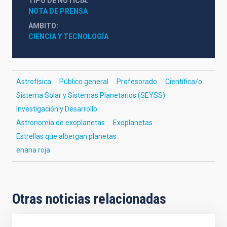
TIPO DE NOTICIA
NOTA DE PRENSA
ÁMBITO
CIENCIA Y TECNOLOGÍA
Astrofísica
Público general
Profesorado
Científica/o
Sistema Solar y Sistemas Planetarios (SEYSS)
Investigación y Desarrollo
Astronomía de exoplanetas
Exoplanetas
Estrellas que albergan planetas
enana roja
Otras noticias relacionadas