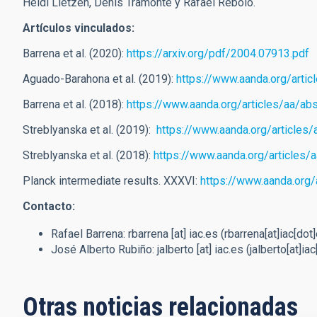
Heidi Lietzen, Denis Tramonte y Rafael Rebolo.
Artículos vinculados:
Barrena et al. (2020):
https://arxiv.org/pdf/2004.07913.pdf
Aguado-Barahona et al. (2019):
https://www.aanda.org/arti
Barrena et al. (2018):
https://www.aanda.org/articles/aa/
Streblyanska et al. (2019):
https://www.aanda.org/article
Streblyanska et al. (2018):
https://www.aanda.org/article
Planck intermediate results. XXXVI:
https://www.aanda.org
Contacto:
Rafael Barrena:
rbarrena
[at]
iac.es
(rbarrena[at]iac[dot
José Alberto Rubiño:
jalberto
[at]
iac.es
(jalberto[at]iac
Otras noticias relacionadas