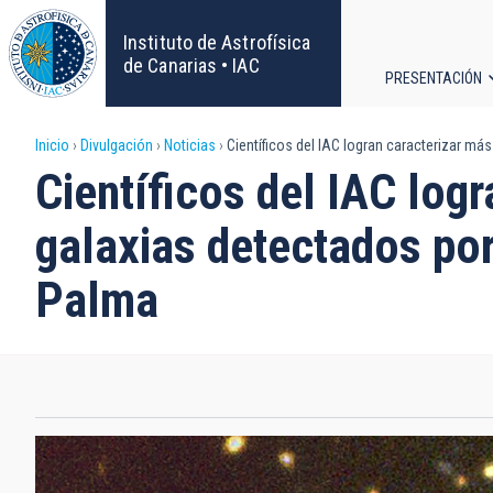
Pasar
al
Instituto de Astrofísica
contenido
de Canarias • IAC
PRESENTACIÓN
principal
Navega
Sobrescribir
Inicio
Divulgación
Noticias
Científicos del IAC logran caracterizar má
principa
Científicos del IAC lo
enlaces
galaxias detectados por
de
Palma
ayuda
a
la
navegación