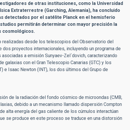
nvestigadores de otras instituciones, como la Universidad
Física Extraterrestre (Garching, Alemania), ha concluido
s detectados por el satélite Planck en el hemisferio
estudios permitirán determinar con mayor precisión la
s cosmológicos.
 realizadas desde los telescopios del Observatorio del
e dos proyectos internacionales, incluyendo un programa de
s asociadas a emisión Sunyaev-Zel´dovich, caracterizando
 galaxias con el Gran Telescopio Canarias (GTC) y los
) e Isaac Newton (INT), los dos últimos del Grupo de
sión de la radiación del fondo cósmico de microondas (CMB,
 galaxias, debido a un mecanismo llamado dispersión Compton
e alta energía del gas caliente de los cúmulos interactúan
que se produce en este proceso se traduce en una distorsión