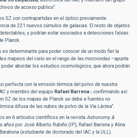
chivos de acceso público”.
es SZ con contrapartidas en el óptico previamente
encia de 221 nuevos cúmulos de galaxias. El resto de objetos
detectables, y podrían estar asociados a detecciones falsas
de Planck.
s es determinante para poder conocer de un modo fiel la
ndes mapeos del cielo en el rango de las microondas –apunta
a poder abordar los estudios cosmológicos, que ahora podrán
si perfecta con la emisión térmica del polvo de nuestra
 IAC y miembro del equipo
Rafael Barrena
-, confirmando así
o en SZ de los mapas de Planck se debe a fuentes no
érmica difusa de las nubes de polvo de la Vía Láctea”.
 en 6 artículos científicos en la revista
Astronomy &
os años por José Alberto Rubiño (IP), Rafael Barrena y Alina
Barahona (estudiante de doctorado del IAC y la ULL).