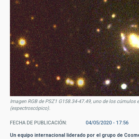
Imagen RGB de PSZ1 G158.34-47.49, uno de los cúmulos es
(espectroscópico).
FECHA DE PUBLICACIÓN
04/05/2020 - 17:56
Un equipo internacional liderado por el grupo de Cosmo