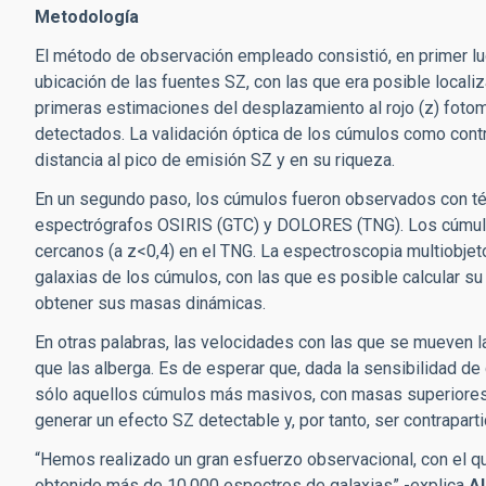
Metodología
El método de observación empleado consistió, en primer lug
ubicación de las fuentes SZ, con las que era posible locali
primeras estimaciones del desplazamiento al rojo (z) fotom
detectados. La validación óptica de los cúmulos como contr
distancia al pico de emisión SZ y en su riqueza.
En un segundo paso, los cúmulos fueron observados con té
espectrógrafos OSIRIS (GTC) y DOLORES (TNG). Los cúmulo
cercanos (a z<0,4) en el TNG. La espectroscopia multiobjet
galaxias de los cúmulos, con las que es posible calcular su 
obtener sus masas dinámicas.
En otras palabras, las velocidades con las que se mueven 
que las alberga. Es de esperar que, dada la sensibilidad de
sólo aquellos cúmulos más masivos, con masas superiores
generar un efecto SZ detectable y, por tanto, ser contrapart
“Hemos realizado un gran esfuerzo observacional, con el 
obtenido más de 10.000 espectros de galaxias” -explica
Al