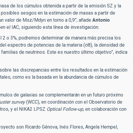
 masa de los cúmulos obtenida a partir de la emisión SZ y la
s posibles sesgos en la estimación de masas a partir de
 un valor de Msz/Mdyn en torno a 0,9”, añade
Antonio
n el IAC, siguiendo esta línea de investigación.
del 2 o 3%, podremos determinar de manera más precisa los
el espectro de potencias de la materia (σ8), la densidad de
s familias de neutrinos. Este es nuestro último objetivo”, indica
 sobre las discrepancias entre los resultados en la estimación
ntales, como es la basada en la abundancia de cúmulos de
mulos de galaxias se complementarán en un futuro próximo
uster survey
(WCC), en coordinación con el Observatorio de
 otros, y el NIKA2 LPSZ
Optical Follow-up
, en colaboración con
proyecto son Ricardo Génova, Inés Flores, Angela Hempel,