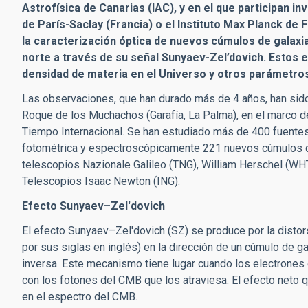
Astrofísica de Canarias (IAC), y en el que participan i
de París-Saclay (Francia) o el Instituto Max Planck de 
la caracterización óptica de nuevos cúmulos de galaxia
norte a través de su señal Sunyaev-Zel’dovich. Estos 
densidad de materia en el Universo y otros parámetro
Las observaciones, que han durado más de 4 años, han sido
Roque de los Muchachos (Garafía, La Palma), en el marco d
Tiempo Internacional. Se han estudiado más de 400 fuente
fotométrica y espectroscópicamente 221 nuevos cúmulos de
telescopios Nazionale Galileo (TNG), William Herschel (WHT
Telescopios Isaac Newton (ING).
Efecto
Sunyaev–Zel'dovich
El efecto
Sunyaev–Zel'dovich (SZ) se produce por la distor
por sus siglas en inglés) en la dirección de un cúmulo de
inversa. Este mecanismo tiene lugar cuando los electrones d
con los fotones del CMB que los atraviesa. El efecto neto 
en el espectro del CMB.