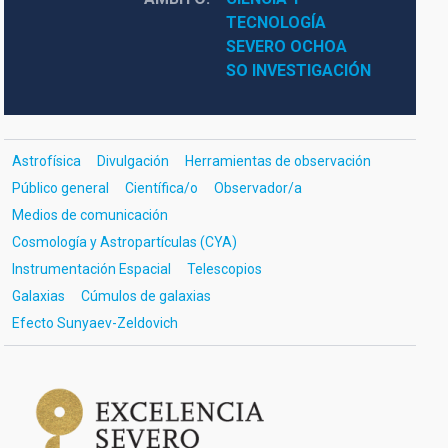
TECNOLOGÍA
SEVERO OCHOA
SO INVESTIGACIÓN
Astrofísica
Divulgación
Herramientas de observación
Público general
Científica/o
Observador/a
Medios de comunicación
Cosmología y Astropartículas (CYA)
Instrumentación Espacial
Telescopios
Galaxias
Cúmulos de galaxias
Efecto Sunyaev-Zeldovich