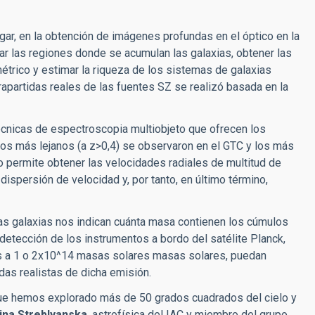
ar, en la obtención de imágenes profundas en el óptico en la
zar las regiones donde se acumulan las galaxias, obtener las
étrico y estimar la riqueza de los sistemas de galaxias
apartidas reales de las fuentes SZ se realizó basada en la
cnicas de espectroscopia multiobjeto que ofrecen los
s más lejanos (a z>0,4) se observaron en el GTC y los más
o permite obtener las velocidades radiales de multitud de
dispersión de velocidad y, por tanto, en último término,
las galaxias nos indican cuánta masa contienen los cúmulos
 detección de los instrumentos a bordo del satélite Planck,
 a 1 o
2x10^14 masas solares
masas solares, puedan
idas realistas de dicha emisión.
que hemos explorado más de 50 grados cuadrados del cielo y
ina Streblyanska
, astrofísica del IAC y miembro del grupo