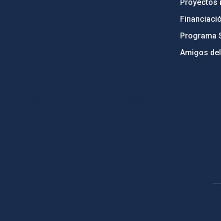
Proyectos i
Financiaci
Programa 
Amigos del
PostFooter > Newsletter link