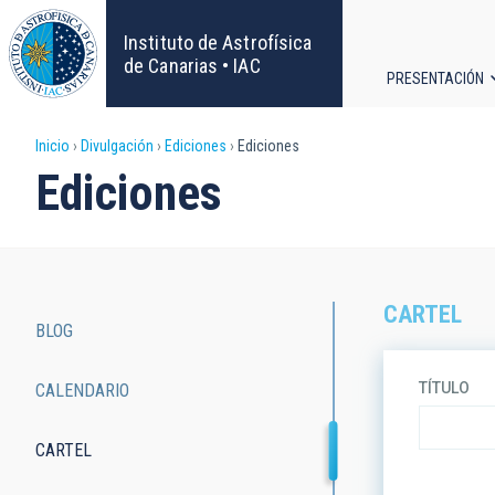
Pasar
al
Instituto de Astrofísica
contenido
de Canarias • IAC
PRESENTACIÓN
principal
Navega
Sobrescribir
Inicio
Divulgación
Ediciones
Ediciones
principa
Ediciones
enlaces
de
ayuda
CARTEL
BLOG
a
Main
TÍTULO
CALENDARIO
la
navigation
navegación
CARTEL