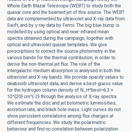
Whole Earth Blazar Telescope (WEBT) to study both the
quasar core and the beamed jet of this source. The WEBT
data are complemented by ultraviolet and X-ray data from
Swift, and by γ-ray data by Fermi. The big blue bump is
modelled by using optical and near-infrared mean
spectra obtained during the campaign, together with
optical and ultraviolet quasar templates. We give
prescriptions to correct the source photometry in the
various bands for the thermal contribution, in order to
derive the non-thermal jet flux. The role of the
intergalactic medium absorption is analysed in both the
ultraviolet and X-ray bands. We provide opacity values to
deabsorb ultraviolet data, and derive a best-guess value
for the hydrogen column density of N_H^best=6.3 ×
10^{20} cm^{-2} through the analysis of X-ray spectra.
We estimate the disc and jet bolometric luminosities,
accretion rate, and black hole mass. Light curves do not
show persistent correlations among flux changes at
different frequencies. We study the polarimetric
behaviour and find no correlation between polarization