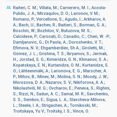
Raiteri, C. M.; Villata, M.; Carnerero, M. I.; Acosta-
Pulido, J. A.; Mirzaqulov, D. O.; Larionov, V. M.;
Romano, P.; Vercellone, S.; Agudo, I.; Arkharov, A.
A.; Bach, U.; Bachev, R.; Baitieri, S.; Borman, G. A.;
Boschin, W.; Bozhilov, V.; Butuzova, M. S.;
Calcidese, P.; Carosati, D.; Casadio, C.; Chen, W. -P.;
Damljanovic, G.; Di Paola, A.; Doroshenko, V. T.;
Efimova, N. V.; Ehgamberdiev, Sh A.; Giroletti, M.;
Gómez, J. L.; Grishina, T. S.; Ibryamov, S.; Jermak,
H.; Jorstad, S. G.; Kimeridze, G. N.; Klimanov, S. A.;
Kopatskaya, E. N.; Kurtanidze, O. M.; Kurtanidze, S.
O.; Lähteenmäki, A.; Larionova, E. G.; Marscher, A.
P.; Mihov, B.; Minev, M.; Molina, S. N.; Moody, J. W.;
Morozova, D. A.; Nazarov, S. V.; Nikiforova, A. A.;
Nikolashvili, M. G.; Ovcharov, E.; Peneva, S.; Righini,
S.; Rizzi, N.; Sadun, A. C.; Samal, M. R.; Savchenko,
S. S.; Semkov, E.; Sigua, L. A.; Slavcheva-Mihova,
L.; Steele, I. A.; Strigachev, A.; Tornikoski, M.;
Troitskaya, Yu V.; Troitsky, I. S.; Vince, O.