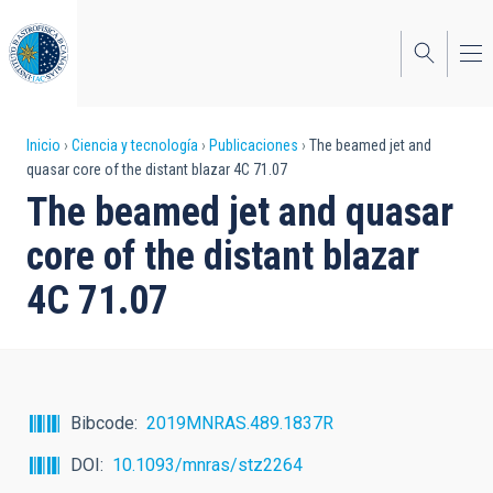
Pasar
al
contenido
principal
Sobrescribir
Inicio
Ciencia y tecnología
Publicaciones
The beamed jet and
quasar core of the distant blazar 4C 71.07
enlaces
The beamed jet and quasar
de
core of the distant blazar
ayuda
4C 71.07
a
la
navegación
Bibcode
2019MNRAS.489.1837R
DOI
10.1093/mnras/stz2264