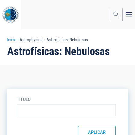
Pasar
al
contenido
principal
Sobrescribir
Inicio
Astrophysical
Astrofísicas: Nebulosas
Astrofísicas: Nebulosas
enlaces
de
ayuda
a
la
TÍTULO
navegación