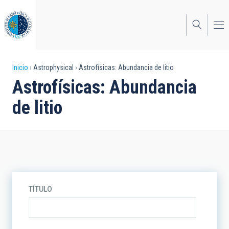
Pasar
al
contenido
principal
Sobrescribir
Inicio
Astrophysical
Astrofísicas: Abundancia de litio
Astrofísicas: Abundancia
enlaces
de litio
de
ayuda
a
la
navegación
TÍTULO