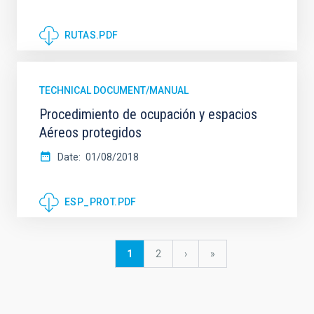
RUTAS.PDF
TECHNICAL DOCUMENT/MANUAL
Procedimiento de ocupación y espacios
Aéreos protegidos
Date
01/08/2018
ESP_PROT.PDF
Pagination
Current
1
Page
2
Next
›
last
»
page
page
page