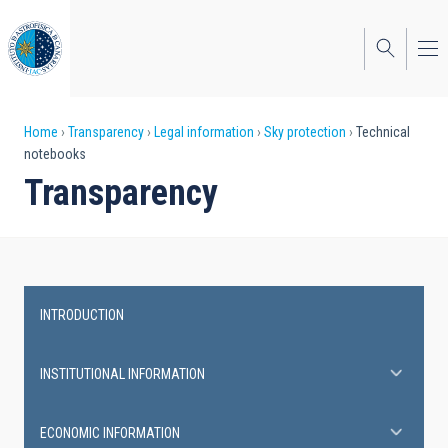
Skip
to
main
content
Breadcrumb
Home
Transparency
Legal information
Sky protection
Technical
notebooks
Transparency
INTRODUCTION
Transparency
INSTITUTIONAL INFORMATION
ECONOMIC INFORMATION