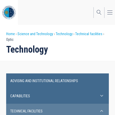
Skip
to
main
content
Breadcrumb
Home
Science and Technology
Technology
Technical facilities
Optic
Technology
ADVISING AND INSTITUTIONAL RELATIONSHIPS
Technical
facilities
CAPABILITIES
TECHNICAL FACILITIES