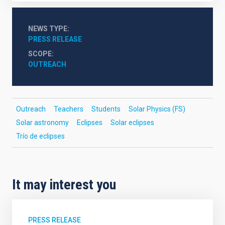
NEWS TYPE
PRESS RELEASE
SCOPE
OUTREACH
Outreach
Teachers
Students
Solar Physics (FS)
Solar astronomy
Eclipses
Solar eclipses
Trío de eclipses
It may interest you
PRESS RELEASE