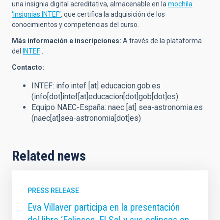
una insignia digital acreditativa, almacenable en la
mochila
‘Insignias INTEF’
, que certifica la adquisición de los
conocimientos y competencias del curso.
Más información e inscripciones:
A través de la plataforma
del
INTEF
.
Contacto:
INTEF:
info.intef
[at]
educacion.gob.es
(info[dot]intef[at]educacion[dot]gob[dot]es)
Equipo NAEC-España:
naec
[at]
sea-astronomia.es
(naec[at]sea-astronomia[dot]es)
Related news
PRESS RELEASE
Eva Villaver participa en la presentación