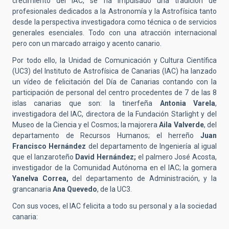
crecimiento del IAC, se ha impulsado una tradición de
profesionales dedicados a la Astronomía y la Astrofísica tanto
desde la perspectiva investigadora como técnica o de servicios
generales esenciales. Todo con una atracción internacional
pero con un marcado arraigo y acento canario.
Por todo ello, la Unidad de Comunicación y Cultura Científica
(UC3) del Instituto de Astrofísica de Canarias (IAC) ha lanzado
un vídeo de felicitación del Día de Canarias contando con la
participación de personal del centro procedentes de 7 de las 8
islas canarias que son: la tinerfeña
Antonia Varela
,
investigadora del IAC, directora de la Fundación Starlight y del
Museo de la Ciencia y el Cosmos; la majorera
Aila Valverde
, del
departamento de Recursos Humanos; el herreño
Juan
Francisco Hernández
del departamento de Ingeniería al igual
que el lanzaroteño
David Hernández;
el palmero José Acosta,
investigador de la Comunidad Autónoma en el IAC; la gomera
Yanelva Correa,
del departamento de Administración, y la
grancanaria
Ana Quevedo
, de la UC3.
Con sus voces, el IAC felicita a todo su personal y a la sociedad
canaria: