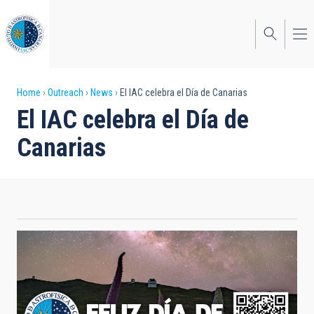
Skip
to
main
content
Breadcrumb
Home
Outreach
News
El IAC celebra el Día de Canarias
El IAC celebra el Día de
Canarias