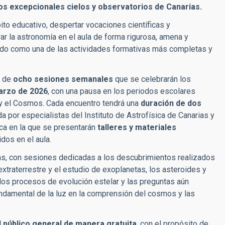
los excepcionales cielos y observatorios de Canarias.
bito educativo, despertar vocaciones científicas y
ar la astronomía en el aula de forma rigurosa, amena y
dado como una de las actividades formativas más completas y
o de
ocho sesiones semanales
que se celebrarán los
marzo de 2026
, con una pausa en los periodos escolares
a y el Cosmos. Cada encuentro tendrá una
duración de dos
da por especialistas del Instituto de Astrofísica de Canarias y
ica en la que se presentarán
talleres y materiales
idos en el aula.
as, con sesiones dedicadas a los descubrimientos realizados
xtraterrestre y el estudio de exoplanetas, los asteroides y
 los procesos de evolución estelar y las preguntas aún
fundamental de la luz en la comprensión del cosmos y las
l público general de manera gratuita
, con el propósito de