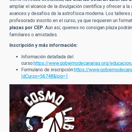
ampliar el alcance de la divulgación científica y ofrecer a 
avances y desafíos de la astrofísica moderna. Los talleres
profesorado inscrito en el curso, ya que requieren un forma
plazas por CEP
. Aun así, quienes no consigan plaza podrá
familiares o amistades.
Inscripción y más información:
Información detallada del
curso:
https://www.gobiernodecanarias.org/educacio
Formulario de inscripción:
https://www.gobiernodecana
IdCurso=56748&log=1