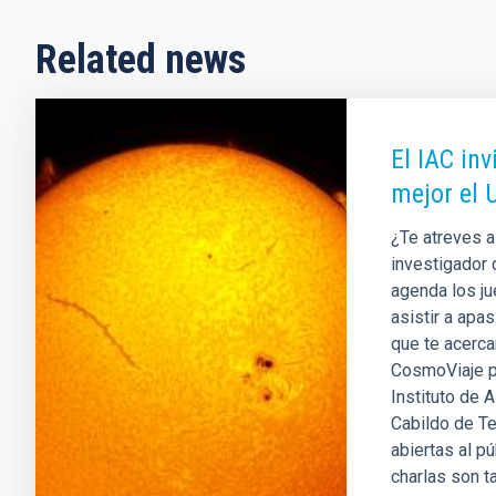
Related news
El IAC in
mejor el 
¿Te atreves 
investigador 
agenda los ju
asistir a apa
que te acerca
CosmoViaje p
Instituto de 
Cabildo de Te
abiertas al p
charlas son t