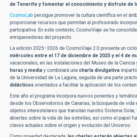
de Tenerife y fomentar el conocimiento y disfrute de 
CosmoLab
persigue promover la cultura científica en el ám
proporcionar recursos que permitan al profesorado incorpor
participativa. En este contexto, CosmoViaje se ha consoli
enriquecedoras del proyecto.
La edición 2025–2026 de CosmoViaje 2.0 presenta un cicl
miércoles entre el 17 de diciembre de 2025 y el 4 de 
vacacionales, en las instalaciones del Museo de la Cienci
horas y media
y combinará una
charla divulgativa
imparti
de la Universidad de La Laguna, seguida de una parte práct
didácticos
orientados a facilitar la aplicación de los conten
Este año el programa incorpora nuevos ponentes y temátic
desde los Observatorios de Canarias, la búsqueda de vida e
objetos interestelares que transitan nuestro Sistema Solar,
abiertas sobre la vida de las estrellas, así como el papel 
claves actuales sobre el origen y evolución del Universo.
Como novedad destacada,
las charlas estarán abiertas a