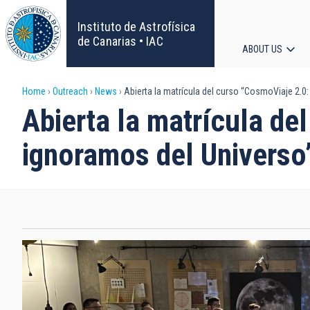
Skip
to
Instituto de Astrofísica
main
de Canarias • IAC
ABOUT US
content
Main
Breadcrumb
Home
Outreach
News
Abierta la matrícula del curso “CosmoViaje 2.0
navigat
Abierta la matrícula de
ignoramos del Universo