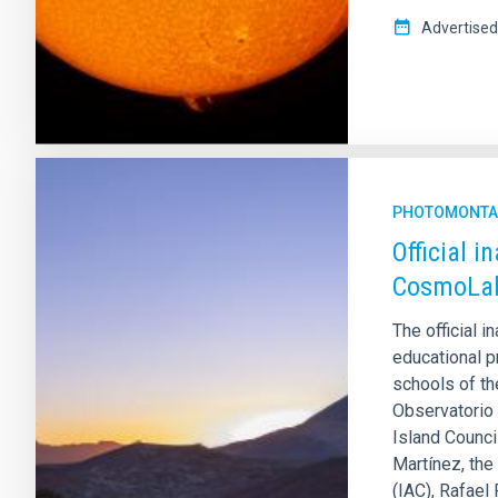
Advertised
PHOTOMONTA
Official 
CosmoLab
The official 
educational p
schools of the
Observatorio 
Island Counci
Martínez, the 
(IAC), Rafael