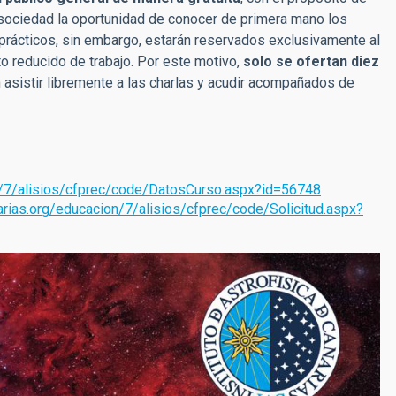
la sociedad la oportunidad de conocer de primera mano los
 prácticos, sin embargo, estarán reservados exclusivamente al
to reducido de trabajo. Por este motivo,
solo se ofertan diez
n asistir libremente a las charlas y acudir acompañados de
n/7/alisios/cfprec/code/DatosCurso.aspx?id=56748
rias.org/educacion/7/alisios/cfprec/code/Solicitud.aspx?