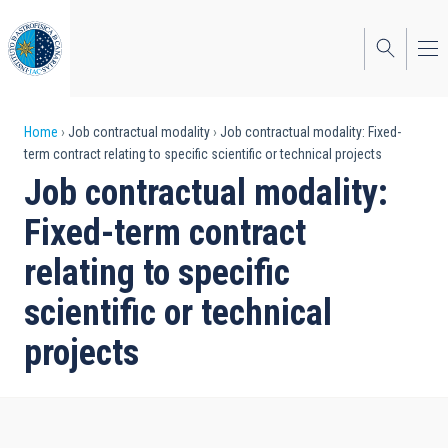
Skip
to
main
content
Breadcrumb
Home
Job contractual modality
Job contractual modality: Fixed-
term contract relating to specific scientific or technical projects
Job contractual modality:
Fixed-term contract
relating to specific
scientific or technical
projects