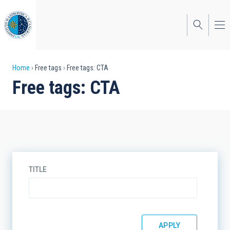
Skip
to
main
content
Breadcrumb
Home
Free tags
Free tags: CTA
Free tags: CTA
TITLE