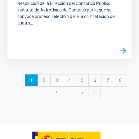
Resolución de la Dirección del Consorcio Público
Instituto de Astrofísica de Canarias por la que se
convoca proceso selectivo para la contratación de
cuatro...
Pagination
Current
1
Page
2
Page
3
Page
4
Page
5
Page
6
Page
7
Page
8
page
Page
9
…
Next
›
last
»
page
page