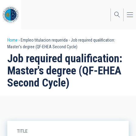
Skip
to
main
content
Breadcrumb
Home
Empleo titulacion requerida
Job required qualification:
Master's degree (QF-EHEA Second Cycle)
Job required qualification:
Master's degree (QF-EHEA
Second Cycle)
TITLE