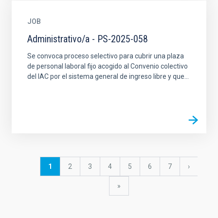
JOB
Administrativo/a - PS-2025-058
Se convoca proceso selectivo para cubrir una plaza
de personal laboral fijo acogido al Convenio colectivo
del IAC por el sistema general de ingreso libre y que...
Pagination
Current
1
Page
2
Page
3
Page
4
Page
5
Page
6
Page
7
Next
›
page
page
last
»
page