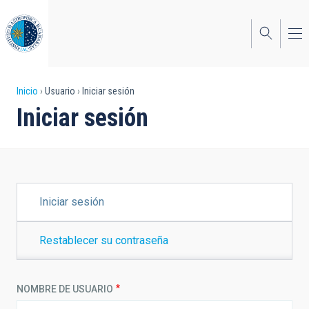
Pasar
al
contenido
principal
Sobrescribir
Inicio
Usuario
Iniciar sesión
Iniciar sesión
enlaces
de
ayuda
a
SOLAPAS
Iniciar sesión
PRINCIPALES
la
navegación
Restablecer su contraseña
NOMBRE DE USUARIO