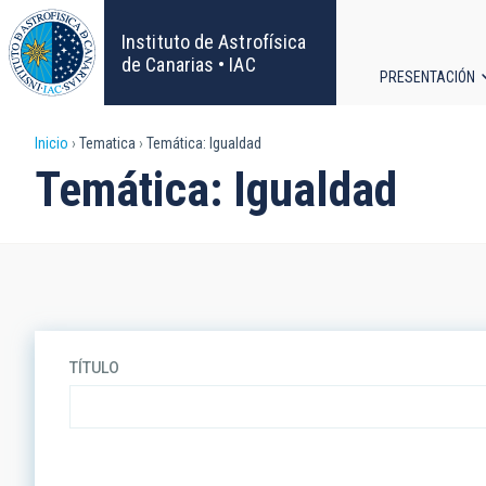
Pasar
al
Instituto de Astrofísica
contenido
de Canarias • IAC
PRESENTACIÓN
principal
Navega
Sobrescribir
Inicio
Tematica
Temática: Igualdad
principa
Temática: Igualdad
enlaces
de
ayuda
a
TÍTULO
la
navegación