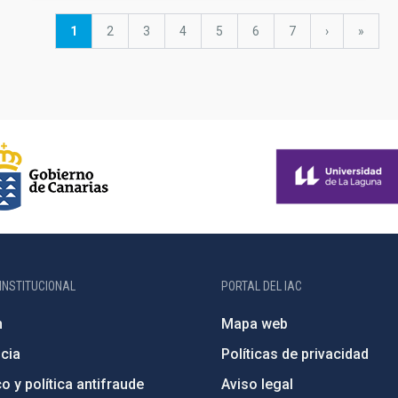
Página
1
Página
2
Página
3
Página
4
Página
5
Página
6
Página
7
Siguiente
›
última
»
actual
página
página
INSTITUCIONAL
PORTAL DEL IAC
n
Mapa web
cia
Políticas de privacidad
o y política antifraude
Aviso legal