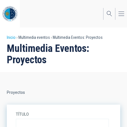
Pasar
al
contenido
principal
Sobrescribir
Inicio
Multimedia eventos
Multimedia Eventos: Proyectos
Multimedia Eventos:
enlaces
Proyectos
de
ayuda
a
la
Proyectos
navegación
TÍTULO