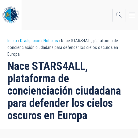
Pasar
al
contenido
principal
Sobrescribir
Inicio
Divulgación
Noticias
Nace STARS4ALL, plataforma de
concienciación ciudadana para defender los cielos oscuros en
enlaces
Europa
de
Nace STARS4ALL,
ayuda
plataforma de
a
concienciación ciudadana
la
para defender los cielos
navegación
oscuros en Europa