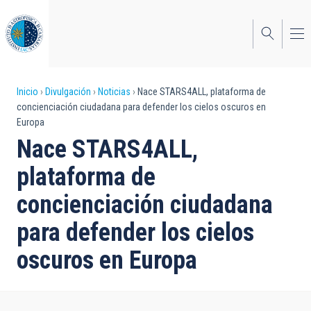
Pasar
al
contenido
principal
Sobrescribir
Inicio
Divulgación
Noticias
Nace STARS4ALL, plataforma de
concienciación ciudadana para defender los cielos oscuros en
enlaces
Europa
de
Nace STARS4ALL,
ayuda
plataforma de
a
concienciación ciudadana
la
para defender los cielos
navegación
oscuros en Europa