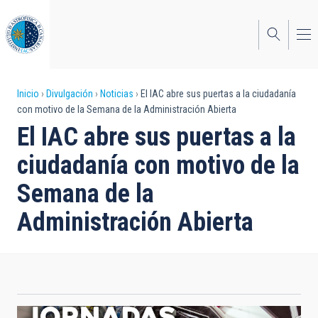
Pasar
al
contenido
principal
Sobrescribir
Inicio
Divulgación
Noticias
El IAC abre sus puertas a la ciudadanía
con motivo de la Semana de la Administración Abierta
enlaces
El IAC abre sus puertas a la
de
ciudadanía con motivo de la
ayuda
Semana de la
a
Administración Abierta
la
navegación