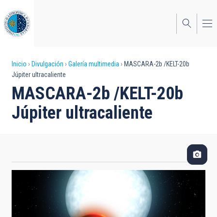
Pasar
al
contenido
principal
Sobrescribir
Inicio
Divulgación
Galería multimedia
MASCARA-2b /KELT-20b
Júpiter ultracaliente
enlaces
MASCARA-2b /KELT-20b
de
Júpiter ultracaliente
ayuda
a
la
navegación